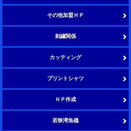
その他加盟ＨＰ
刺繍関係
カッティング
プリントシャツ
ＨＰ作成
若狭湾魚礁