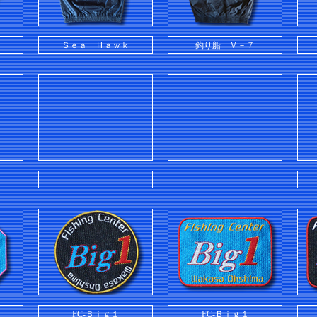
Ｓｅａ Ｈａｗｋ
釣り船 Ｖ－７
FC-Ｂｉｇ１
FC-Ｂｉｇ１