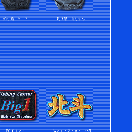
釣り船 Ｖ－７
釣り船 山ちゃん
FC-Ｂｉｇ１
ＷａｒｐＺｏｎｅ 北斗